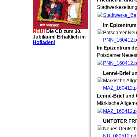
Stadtwerkezeitung
Stadtwerke_Belz
Im Epizentrum
NEU!
Die CD zum 30.
Potsdamer Neue
Jubiläum! Erhältlich im
PNN_160412.p
Hofladen!
Im Epizentrum de
Potsdamer Neueste
PNN_160412.p
Lenné-Brief u
Märkische Allge
MAZ_160412.p
Lenné-Brief und 
Märkische Allgeme
MAZ_160412.p
UNTOTER FRI
Neues Deutschl
ND_080512.pd