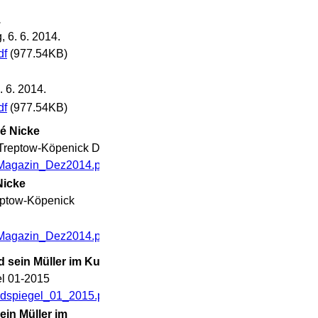
.
, 6. 6. 2014.
df
(977.54KB)
. 6. 2014.
df
(977.54KB)
ré Nicke
Treptow-Köpenick Dez. 2014
_Magazin_Dez2014.pdf
(1.21MB)
Nicke
eptow-Köpenick
_Magazin_Dez2014.pdf
(1.21MB)
und sein Müller im Kunstspeicher
l 01-2015
ndspiegel_01_2015.pdf
(304.09KB)
sein Müller im