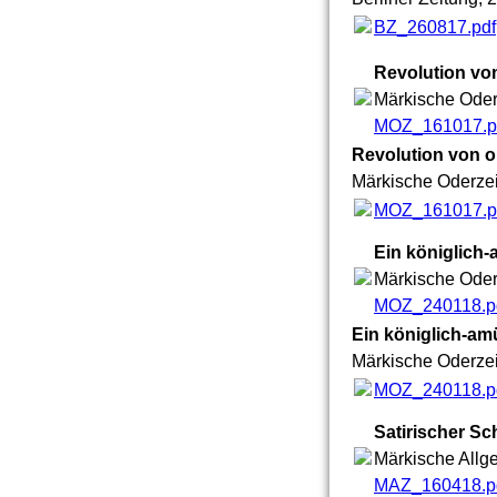
BZ_260817.pdf
Revolution vo
Märkische Oder
MOZ_161017.p
Revolution von 
Märkische Oderzei
MOZ_161017.p
Ein königlich-
Märkische Oder
MOZ_240118.p
Ein königlich-am
Märkische Oderzei
MOZ_240118.p
Satirischer S
Märkische Allge
MAZ_160418.p