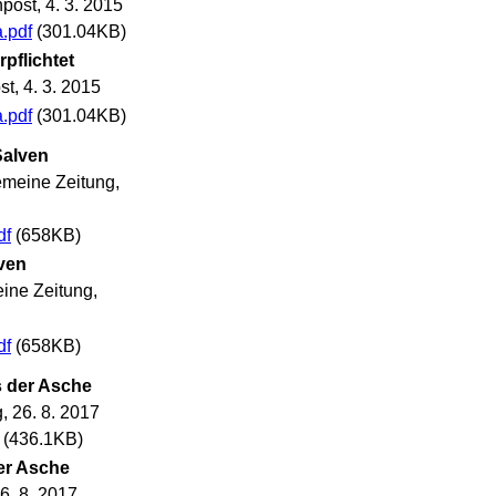
post, 4. 3. 2015
.pdf
(301.04KB)
pflichtet
t, 4. 3. 2015
.pdf
(301.04KB)
Salven
emeine Zeitung,
df
(658KB)
ven
ine Zeitung,
df
(658KB)
s der Asche
, 26. 8. 2017
(436.1KB)
er Asche
26. 8. 2017