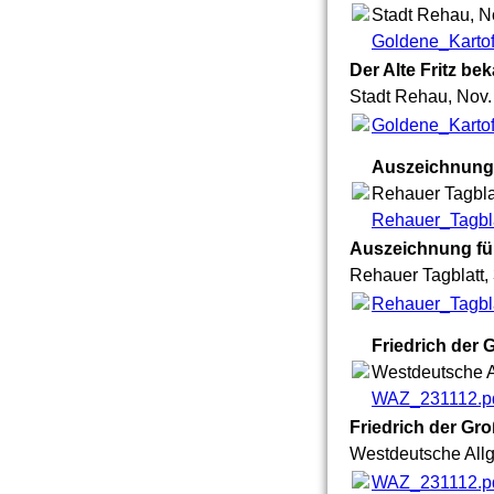
Stadt Rehau, N
Goldene_Kartof
Der Alte Fritz be
Stadt Rehau, Nov.
Goldene_Kartof
Auszeichnung 
Rehauer Tagblat
Rehauer_Tagbla
Auszeichnung fü
Rehauer Tagblatt, 
Rehauer_Tagbla
Friedrich der 
Westdeutsche A
WAZ_231112.p
Friedrich der Gr
Westdeutsche Allg
WAZ_231112.p