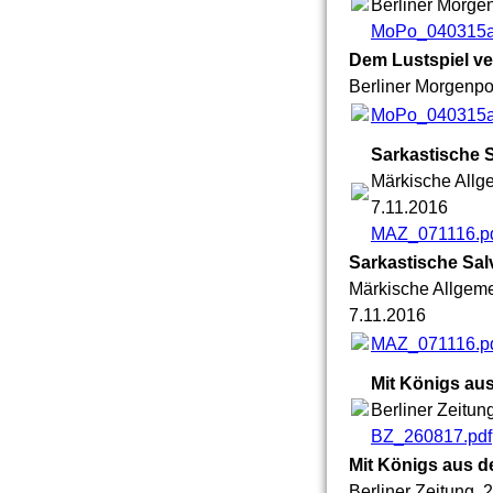
Berliner Morgen
MoPo_040315a
Dem Lustspiel ver
Berliner Morgenpos
MoPo_040315a
Sarkastische 
Märkische Allg
7.11.2016
MAZ_071116.p
Sarkastische Sal
Märkische Allgeme
7.11.2016
MAZ_071116.p
Mit Königs au
Berliner Zeitung
BZ_260817.pdf
Mit Königs aus d
Berliner Zeitung, 