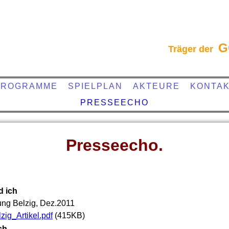
G
Träger der
PROGRAMME
SPIELPLAN
AKTEURE
KONTA
PRESSEECHO
Presseecho.
d ich
ung Belzig, Dez.2011
ig_Artikel.pdf
(415KB)
ich